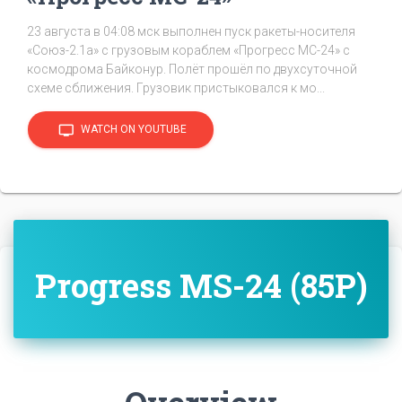
23 августа в 04:08 мск выполнен пуск ракеты-носителя
«Союз-2.1а» с грузовым кораблем «Прогресс МС-24» с
космодрома Байконур. Полёт прошёл по двухсуточной
схеме сближения. Грузовик пристыковался к мо...
tv
WATCH ON YOUTUBE
Progress MS-24 (85P)